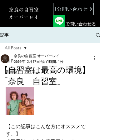
1分問い合わせ
奈良の自習室
オーバーレイ
で問い合わせる
記事
All Posts
奈良の自習室 オーバーレイ
All Posts
2024年12月17日
読了時間: 1分
【自習室は最高の環境】
自習室について
「奈良 自習室」
【この記事はこんな方にオススメで
す。】