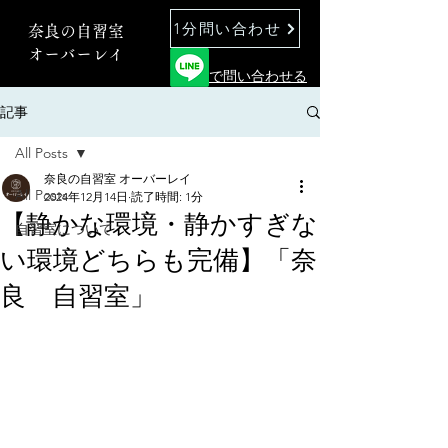
1分問い合わせ
奈良の自習室
オーバーレイ
で問い合わせる
記事
All Posts
奈良の自習室 オーバーレイ
All Posts
2024年12月14日
読了時間: 1分
【静かな環境・静かすぎな
自習室について
い環境どちらも完備】「奈
良 自習室」